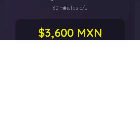
60 minutos c/u
$3,600 MXN
8 clases
$450 por clase
Ahorra $400 vs clase suelta
8 clases de 60 minutos
Atención personalizada
Elige tu coach favorito
Disponibilidad de horario
El paquete con mejor precio de clases
individuales